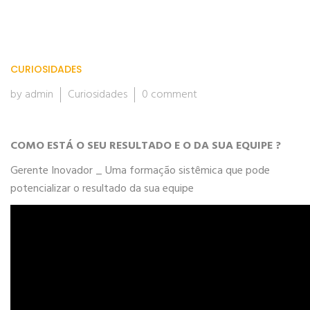
CURIOSIDADES
by admin
Curiosidades
0 comment
COMO ESTÁ O SEU RESULTADO E O DA SUA EQUIPE ?
Gerente Inovador _ Uma formação sistêmica que pode
potencializar o resultado da sua equipe