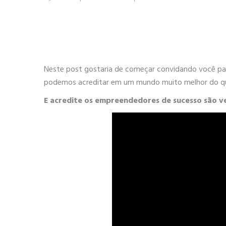
Neste post gostaria de começar convidando você para
podemos acreditar em um mundo muito melhor do qu
E acredite os empreendedores de sucesso são ver