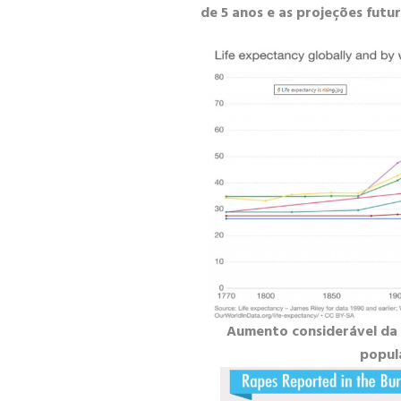
de 5 anos e as projeções futu
Aumento considerável da 
popul