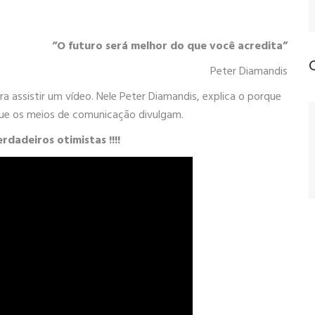
“O futuro será melhor do que você acredita”
Peter Diamandis
 assistir um vídeo. Nele Peter Diamandis, explica o porque
e os meios de comunicação divulgam.
dadeiros otimistas !!!!