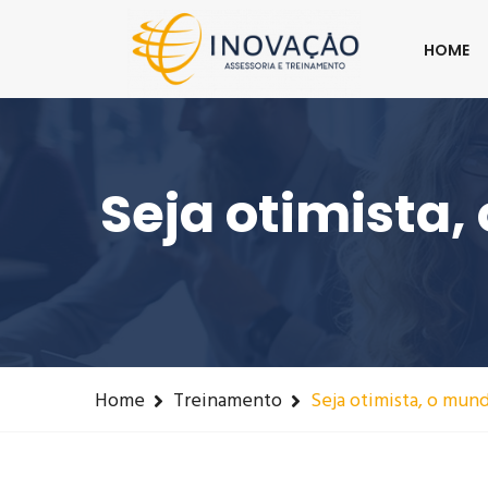
Cel/whatsapp : (19) 98129-9963
contato
HOME
Seja otimista,
Home
Treinamento
Seja otimista, o mund