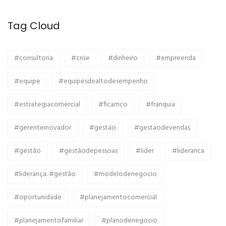
Tag Cloud
#consultoria
#crise
#dinheiro
#empreenda
#equipe
#equipesdealtodesempenho
#estrategiacomercial
#ficarrico
#franquia
#gerenteinovador
#gestao
#gestaodevendas
#gestão
#gestãodepessoas
#lider
#lideranca
#liderança. #gestão
#modelodenegocio
#oportunidade
#planejamentocomercial
#planejamentofamiliar
#planodenegocio