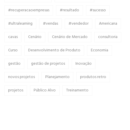
#recuperacaoempresas
#resultado
#sucesso
#ultralearning
#vendas
#vendedor
Americana
cavas
Cenário
Cenário de Mercado
consultoria
Curso
Desenvolvimento de Produto
Economia
gestão
gestão de projetos
Inovação
novos projetos
Planejamento
produtos retro
projetos
Público Alvo
Treinamento