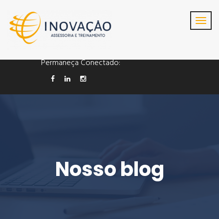
Cel/whatsapp : (19)
98129-9963
contato@inovacao.com
Permaneça Conectado:
Nosso blog