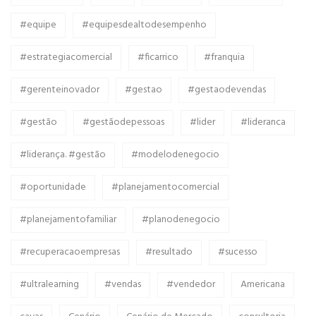
#equipe
#equipesdealtodesempenho
#estrategiacomercial
#ficarrico
#franquia
#gerenteinovador
#gestao
#gestaodevendas
#gestão
#gestãodepessoas
#lider
#lideranca
#liderança. #gestão
#modelodenegocio
#oportunidade
#planejamentocomercial
#planejamentofamiliar
#planodenegocio
#recuperacaoempresas
#resultado
#sucesso
#ultralearning
#vendas
#vendedor
Americana