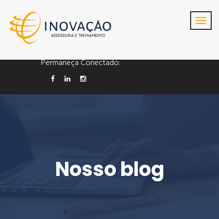
Cel/whatsapp : (19)
98129-9963
contato@inovacao.com
Permaneça Conectado:
Nosso blog