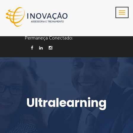
Cel/whatsapp : (19)
98129-9963
contato@inovacao.com
Permaneça Conectado:
Ultralearning