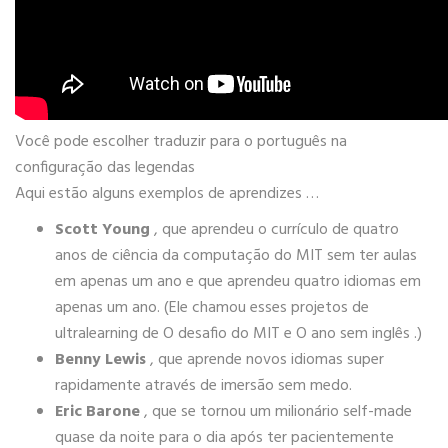
Você pode escolher traduzir para o português na
configuração das legendas
Aqui estão alguns exemplos de aprendizes …
Scott Young
, que aprendeu o currículo de quatro
anos de ciência da computação do MIT sem ter aulas
em apenas um ano e que aprendeu quatro idiomas em
apenas um ano. (Ele chamou esses projetos de
ultralearning de O desafio do MIT e O ano sem inglês .)
Benny Lewis
, que aprende novos idiomas super
rapidamente através de imersão sem medo.
Eric Barone
, que se tornou um milionário self-made
quase da noite para o dia após ter pacientemente