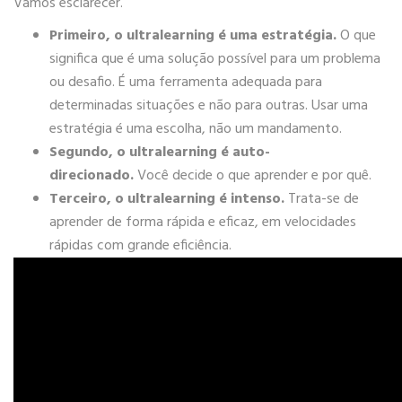
Vamos esclarecer.
Primeiro, o ultralearning é uma estratégia.
O que
significa que é uma solução possível para um problema
ou desafio. É uma ferramenta adequada para
determinadas situações e não para outras. Usar uma
estratégia é uma escolha, não um mandamento.
Segundo, o ultralearning é auto-
direcionado.
Você decide o que aprender e por quê.
Terceiro, o ultralearning é intenso.
Trata-se de
aprender de forma rápida e eficaz, em velocidades
rápidas com grande eficiência.